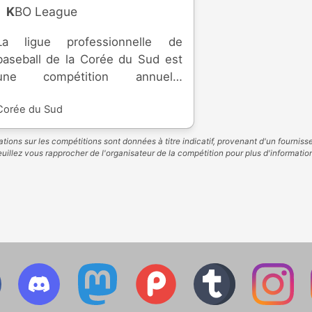
KBO League
La ligue professionnelle de
baseball de la Corée du Sud est
une compétition annuelle
regroupant les meilleures
Corée du Sud
équipes du pays. La ligue a été
fondée en 1982. L'équipe la plus
tions sur les compétitions sont données à titre indicatif, provenant d'un fourniss
titrée est le Kia Tigers avec 11
uillez vous rapprocher de l'organisateur de la compétition pour plus d'informatio
es. Le championnat se déroule
en saison régulière, où les
premiers s'affrontent lors des
post-séries.