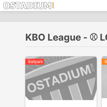
KBO League - ⚾️ 
Ballpark
B