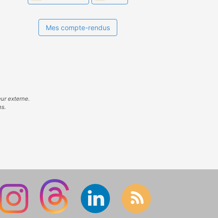
Mes compte-rendus
eur externe.
ns.