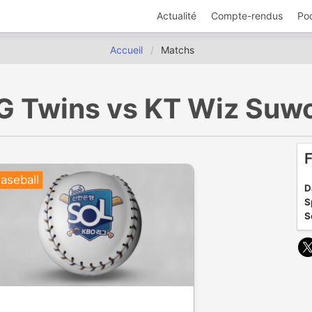
Actualité
Compte-rendus
Po
Accueil
Matchs
LG Twins vs KT Wiz Suw
F
aseball
D
S
S