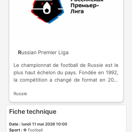
Russian Premier Liga
Le championnat de football de Russie est le
plus haut échelon du pays. Fondée en 1992,
la compétition a changé de format en 2011
pour reprendre le calendrier traditionnel des
Russie
championnats européens, avec une trêve de
trois mois en hiver. Les équipes participent à
la Coupe Russe et à la Super Coupe Russe,
Fiche technique
et peuvent accéder à la Ligue des
Champions, comme la Ligue Europa.
Date :
lundi 11 mai 2026 10:00
Sport :
⚽️ Football
L'équipe la plus titrée est le Spartak Moscou