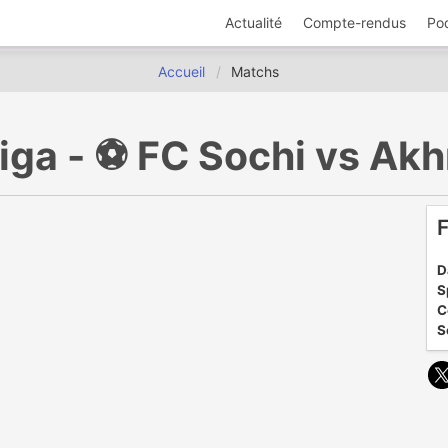
Actualité
Compte-rendus
Po
Accueil
Matchs
iga - ⚽️ FC Sochi vs Ak
F
D
S
C
S