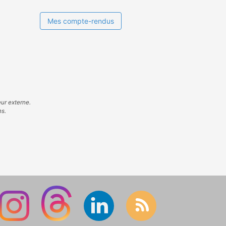
Mes compte-rendus
eur externe.
ns.