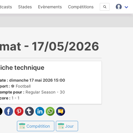
dcasts
Stades
Evènements
Compétitions
hmat - 17/05/2026
iche technique
ate :
dimanche 17 mai 2026 15:00
port :
⚽️ Football
ompte pour :
Regular Season - 30
core :
1 - 1
Compétition
Jour