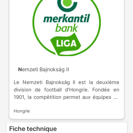
Nemzeti Bajnokság II
Le Nemzeti Bajnokság II est la deuxième
division de football d'Hongrie. Fondée en
1901, la compétition permet aux équipes de
participer à la coupe nationale et de monter
Hongrie
dans l'élite.
Fiche technique