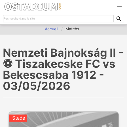
Accueil
Matchs
Nemzeti Bajnokság II -
⚽️ Tiszakecske FC vs
Bekescsaba 1912 -
03/05/2026
Stade