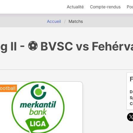
Actualité
Compte-rendus
Po
Accueil
Matchs
 II - ⚽️ BVSC vs Fehérv
F
ootball
D
S
C