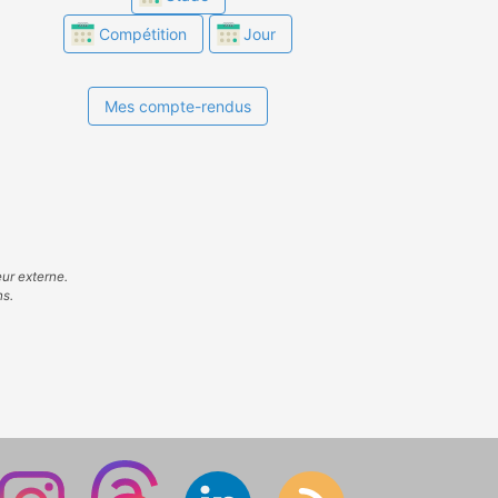
Compétition
Jour
Mes compte-rendus
eur externe.
ns.