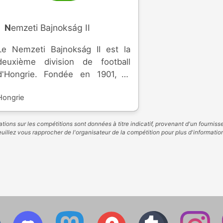
Nemzeti Bajnokság II
Le Nemzeti Bajnokság II est la
deuxième division de football
d'Hongrie. Fondée en 1901, la
compétition permet aux équipes
Hongrie
de participer à la coupe nationale
et de monter dans l'élite.
tions sur les compétitions sont données à titre indicatif, provenant d'un fourniss
uillez vous rapprocher de l'organisateur de la compétition pour plus d'informatio