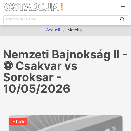
Accueil
Matchs
Nemzeti Bajnokság II -
⚽️ Csakvar vs
Soroksar -
10/05/2026
Stade