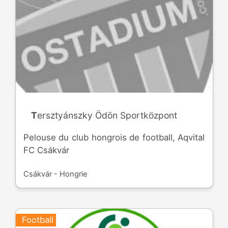
Tersztyánszky Ödön Sportközpont
Pelouse du club hongrois de football, Aqvital
FC Csákvár
Csákvár - Hongrie
Football