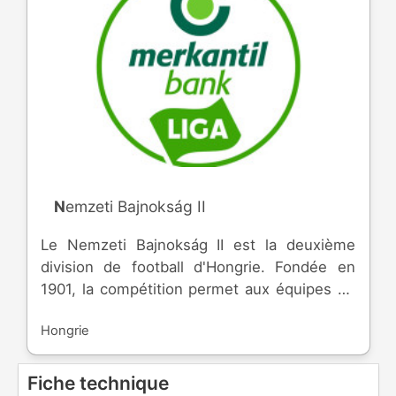
Nemzeti Bajnokság II
Le Nemzeti Bajnokság II est la deuxième
division de football d'Hongrie. Fondée en
1901, la compétition permet aux équipes de
participer à la coupe nationale et de monter
Hongrie
dans l'élite.
Fiche technique