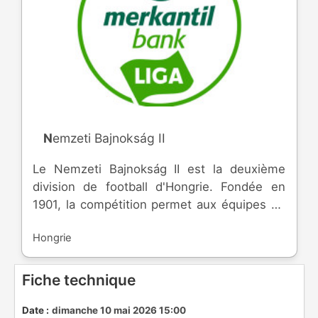
Nemzeti Bajnokság II
Le Nemzeti Bajnokság II est la deuxième
division de football d'Hongrie. Fondée en
1901, la compétition permet aux équipes de
participer à la coupe nationale et de monter
Hongrie
dans l'élite.
Fiche technique
Date :
dimanche 10 mai 2026 15:00