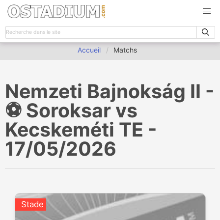
Accueil
Matchs
Nemzeti Bajnokság II -
⚽️ Soroksar vs
Kecskeméti TE -
17/05/2026
Stade