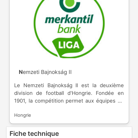
Nemzeti Bajnokság II
Le Nemzeti Bajnokság II est la deuxième
division de football d'Hongrie. Fondée en
1901, la compétition permet aux équipes de
participer à la coupe nationale et de monter
Hongrie
dans l'élite.
Fiche technique