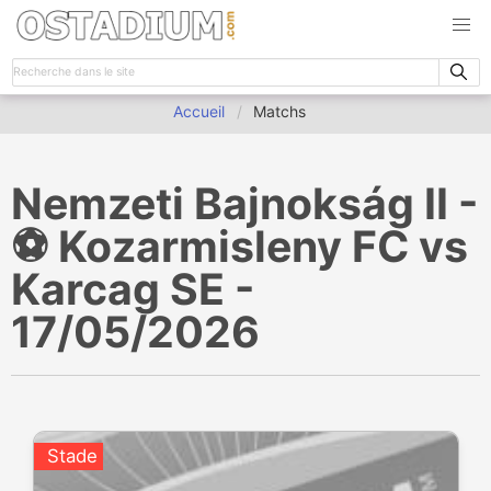
Accueil
Matchs
Nemzeti Bajnokság II -
⚽️ Kozarmisleny FC vs
Karcag SE -
17/05/2026
Stade