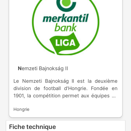
Nemzeti Bajnokság II
Le Nemzeti Bajnokság II est la deuxième
division de football d'Hongrie. Fondée en
1901, la compétition permet aux équipes de
participer à la coupe nationale et de monter
Hongrie
dans l'élite.
Fiche technique