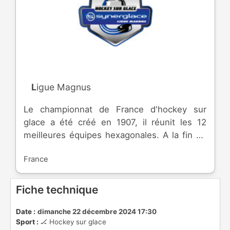
Ligue Magnus
Le championnat de France d'hockey sur
glace a été créé en 1907, il réunit les 12
meilleures équipes hexagonales. A la fin de
la saison régulière, les huit premiers clubs
France
s'affrontent lors de play-offs afin de gagner
la Coupe Magnus, du nom de Louis Magnus.
Les quatre derniers disputent la poule de
Fiche technique
maintien, pour ne pas descendre dans
l'échelon inférieur, la Division 1.
Date :
dimanche 22 décembre 2024 17:30
Sport :
🏒 Hockey sur glace