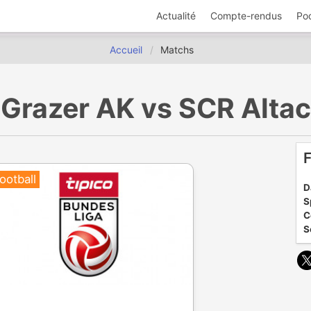
Actualité
Compte-rendus
Po
Accueil
Matchs
️ Grazer AK vs SCR Alt
F
ootball
D
S
C
S