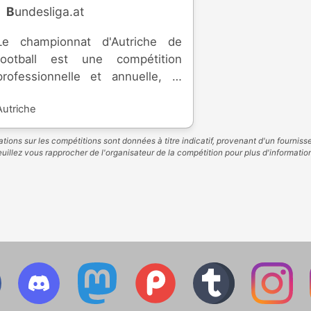
Bundesliga.at
Le championnat d'Autriche de
football est une compétition
professionnelle et annuelle, le
plus haut échelon du pays. Créé
Autriche
en 1911, le championnat se
nommera Bundesliga en 1974. Le
tions sur les compétitions sont données à titre indicatif, provenant d'un fourniss
niveau inférieur est le 2.
uillez vous rapprocher de l'organisateur de la compétition pour plus d'informatio
ndesliga. Le club le plus titré
est le Rapid Vienne, avec 32
titres.