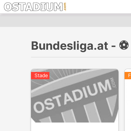
Bundesliga.at - ⚽
Stade
F