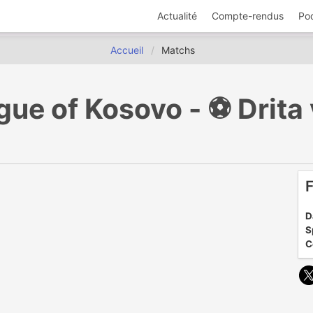
Actualité
Compte-rendus
Po
Accueil
Matchs
ue of Kosovo - ⚽️ Drita 
F
D
S
C