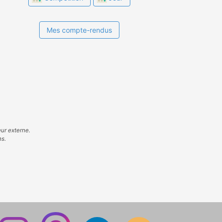
Mes compte-rendus
eur externe.
ns.