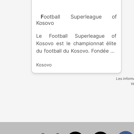
Football Superleague of
Kosovo
Le Football Superleague of
Kosovo est le championnat élite
du football du Kosovo. Fondée en
1945, la compétition réunit l'élite
Kosovo
du pays et rejoint la FIFA et
l'UEFA en 2016.
Les informa
Ve