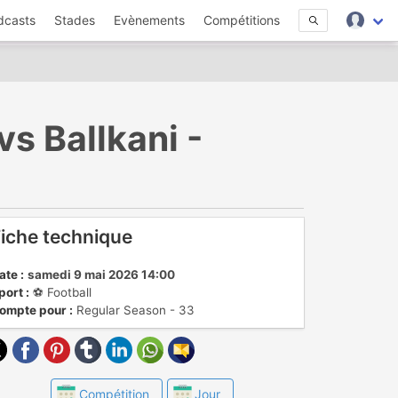
dcasts
Stades
Evènements
Compétitions
vs Ballkani -
iche technique
ate :
samedi 9 mai 2026 14:00
port :
⚽️ Football
ompte pour :
Regular Season - 33
Compétition
Jour