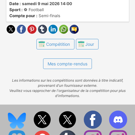
championnat sont promues en [EFL
Date :
samedi 9 mai 2026 14:00
Sport :
⚽️ Football
Championship]
Compte pour :
Semi-finals
(https://www.ostadium.com/competition/76/efl-
championship), les dernières descendent en
EFL League Two.
Compétition
Jour
Mes compte-rendus
Les informations sur les compétitions sont données à titre indicatif,
provenant d'un fournisseur externe.
Veuillez vous rapprocher de l'organisateur de la compétition pour plus
d'informations.