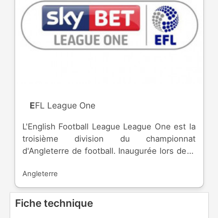
EFL League One
L'English Football League League One est la
troisième division du championnat
d'Angleterre de football. Inaugurée lors de la
saison 1920-1921, la division est dû à la
Angleterre
fusion avec la Southern League ( fondée en
1894 ) par la Football League. Le nom de
*League One* date de 2004. Sur les 24
Fiche technique
équipes engagées, les meilleures du