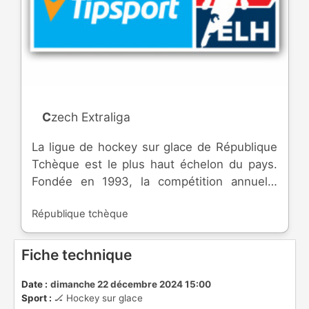
Czech Extraliga
La ligue de hockey sur glace de République
Tchèque est le plus haut échelon du pays.
Fondée en 1993, la compétition annuelle
réunit les meilleures équipes du pays. Le
République tchèque
championnat comprend une saison
régulière, et des séries éliminatoires. Le
niveau inférieur est le Czech 1.liga.
Fiche technique
Date :
dimanche 22 décembre 2024 15:00
Sport :
🏒 Hockey sur glace