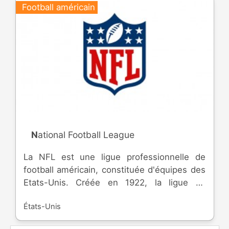
Football américain
National Football League
La NFL est une ligue professionnelle de
football américain, constituée d'équipes des
Etats-Unis. Créée en 1922, la ligue se
compose d'une saison régulière, suivi par
États-Unis
des play-offs, pour terminer par le
Superbowl.