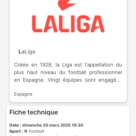
LaLiga
Créée en 1928, la Liga est l'appellation du
plus haut niveau du football professionnel
en Espagne. Vingt équipes sont engagées
chaque saison qui débute en été, pour se
Espagne
terminer à la fin du printemps. A la fin de la
saison, les trois dernières équipes
descendent en LaLiga 2, alors que trois
Fiche technique
autres font le chemin inverse.
Date :
dimanche 30 mars 2025 16:30
Sport :
⚽️ Football