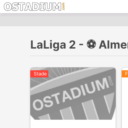
LaLiga 2 - ⚽️ Alm
Stade
F