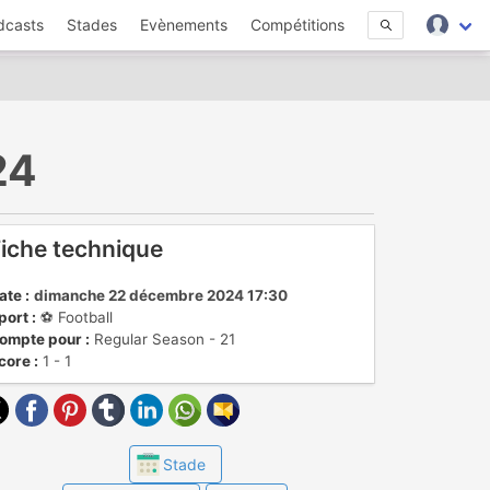
dcasts
Stades
Evènements
Compétitions
24
iche technique
ate :
dimanche 22 décembre 2024 17:30
port :
⚽️ Football
ompte pour :
Regular Season - 21
core :
1 - 1
Stade