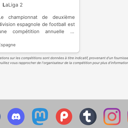
LaLiga 2
Le championnat de deuxième
division espagnole de football est
une compétition annuelle et
professionnelle, accueillant le
Espagne
second niveau de l'élite
espagnole de football. Créée en
tions sur les compétitions sont données à titre indicatif, provenant d'un fourniss
1929, la compétition permet aux
uillez vous rapprocher de l'organisateur de la compétition pour plus d'informatio
meilleures équipes d'atteindre la
première division, et les plus
mauvaises descendent en
troisième division. Les clubs
participent à la Coupe du Roi,
permettant de jouer l'UEFA
Europa League.