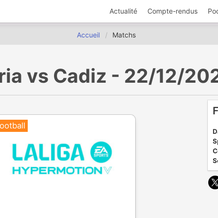
Actualité
Compte-rendus
Po
Accueil
Matchs
eria vs Cadiz - 22/12/20
F
ootball
D
S
C
S