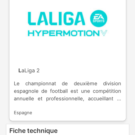
LaLiga 2
Le championnat de deuxième division
espagnole de football est une compétition
annuelle et professionnelle, accueillant le
second niveau de l'élite espagnole de
Espagne
football. Créée en 1929, la compétition
permet aux meilleures équipes d'atteindre la
première division, et les plus mauvaises
Fiche technique