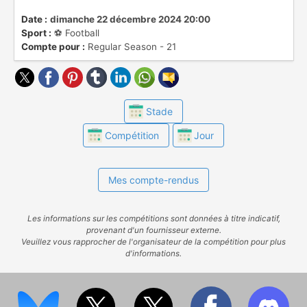
descendent en troisième division. Les clubs
participent à la Coupe du Roi, permettant de
Date :
dimanche 22 décembre 2024 20:00
Sport :
⚽️ Football
jouer l'UEFA Europa League.
Compte pour :
Regular Season - 21
Stade
Compétition
Jour
Mes compte-rendus
Les informations sur les compétitions sont données à titre indicatif,
provenant d'un fournisseur externe.
Veuillez vous rapprocher de l'organisateur de la compétition pour plus
d'informations.