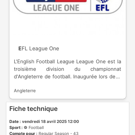
EFL League One
L'English Football League League One est la
troisième division du championnat
d'Angleterre de football. Inaugurée lors de la
saison 1920-1921, la division est dû à la
Angleterre
fusion avec la Southern League ( fondée en
1894 ) par la Football League. Le nom de
*League One* date de 2004. Sur les 24
Fiche technique
équipes engagées, les meilleures du
championnat sont promues en [EFL
Date :
vendredi 18 avril 2025 12:00
Sport :
⚽️ Football
Championship]
Compte pour :
Regular Season - 43