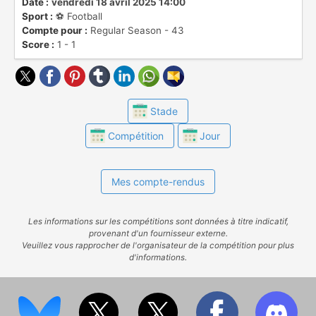
championnat sont promues en [EFL
Date :
vendredi 18 avril 2025 14:00
Sport :
⚽️ Football
Championship]
Compte pour :
Regular Season - 43
(https://www.ostadium.com/competition/76/efl-
Score :
1 - 1
championship), les dernières descendent en
EFL League Two.
Stade
Compétition
Jour
Mes compte-rendus
Les informations sur les compétitions sont données à titre indicatif,
provenant d'un fournisseur externe.
Veuillez vous rapprocher de l'organisateur de la compétition pour plus
d'informations.