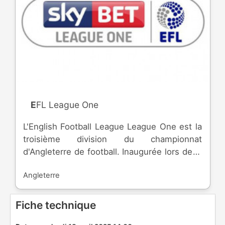
EFL League One
L'English Football League League One est la
troisième division du championnat
d'Angleterre de football. Inaugurée lors de la
saison 1920-1921, la division est dû à la
Angleterre
fusion avec la Southern League ( fondée en
1894 ) par la Football League. Le nom de
*League One* date de 2004. Sur les 24
Fiche technique
équipes engagées, les meilleures du