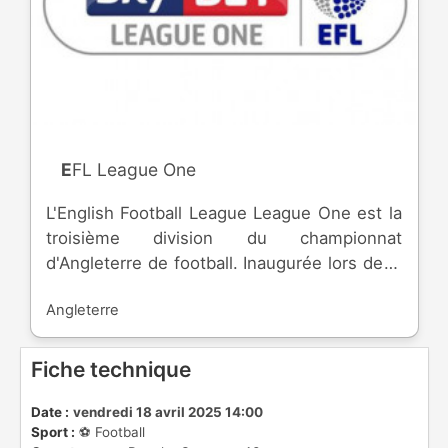
EFL League One
L'English Football League League One est la
troisième division du championnat
d'Angleterre de football. Inaugurée lors de la
saison 1920-1921, la division est dû à la
Angleterre
fusion avec la Southern League ( fondée en
1894 ) par la Football League. Le nom de
*League One* date de 2004. Sur les 24
Fiche technique
équipes engagées, les meilleures du
championnat sont promues en [EFL
Date :
vendredi 18 avril 2025 14:00
Sport :
⚽️ Football
Championship]