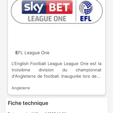
EFL League One
L'English Football League League One est la
troisième division du championnat
d'Angleterre de football. Inaugurée lors de la
saison 1920-1921, la division est dû à la
Angleterre
fusion avec la Southern League ( fondée en
1894 ) par la Football League. Le nom de
*League One* date de 2004. Sur les 24
Fiche technique
équipes engagées, les meilleures du