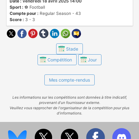
championnat sont promues en [EFL
Date :
vendredi 18 avril 2025 14:00
Sport :
⚽️ Football
Championship]
Compte pour :
Regular Season - 43
(https://www.ostadium.com/competition/76/efl-
Score :
3 - 3
championship), les dernières descendent en
EFL League Two.
Stade
Compétition
Jour
Mes compte-rendus
Les informations sur les compétitions sont données à titre indicatif,
provenant d'un fournisseur externe.
Veuillez vous rapprocher de l'organisateur de la compétition pour plus
d'informations.