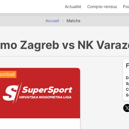
Actualité
Compte-rendus
Po
Accueil
Matchs
namo Zagreb vs NK Varaz
F
ootball
D
S
C
S