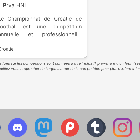
Prva HNL
Le Championnat de Croatie de
football est une compétition
annuelle et professionnelle,
accueillant l'élite du football
Croatie
croate, inauguré en 1992. Les
meilleures équipes de la saison
tions sur les compétitions sont données à titre indicatif, provenant d'un fourniss
régulière peuvent prendre les
uillez vous rapprocher de l'organisateur de la compétition pour plus d'informatio
places européennes, alors que
les dernières descendent en
deuxième division. Le
championnat est largement
dominé par le Dinamo Zagreb
avec 21 titres de champions.