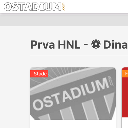
Prva HNL - ⚽️ Di
Stade
F