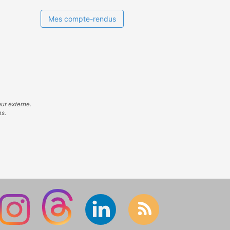
Mes compte-rendus
eur externe.
ns.