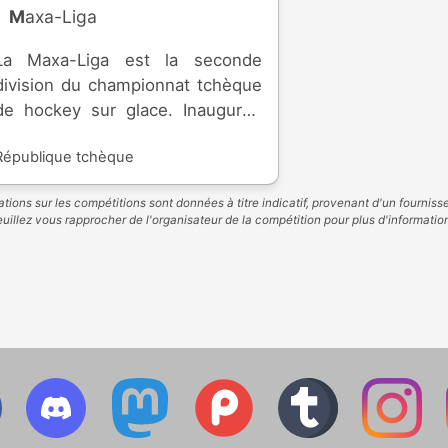
Maxa-Liga
La Maxa-Liga est la seconde
division du championnat tchèque
de hockey sur glace. Inaugurée
en 1993, la compétition permet
République tchèque
aux équipes d'atteindre l'élite du
pays, l'Extraliga.
tions sur les compétitions sont données à titre indicatif, provenant d'un fourniss
uillez vous rapprocher de l'organisateur de la compétition pour plus d'informatio