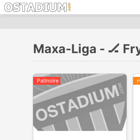
Maxa-Liga - 🏒 Fr
Patinoire
H