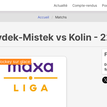
Actualité
Compte-rendus
Po
Accueil
Matchs
ydek-Mistek vs Kolin -
F
ockey sur glace
D
S