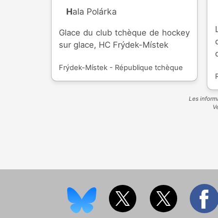
Hala Polárka
Glace du club tchèque de hockey
sur glace, HC Frýdek-Místek
Frýdek-Místek - République tchèque
Les informa
Ve