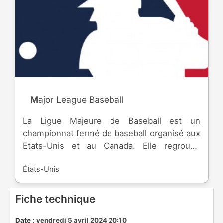
Major League Baseball
La Ligue Majeure de Baseball est un
championnat fermé de baseball organisé aux
Etats-Unis et au Canada. Elle regroupe
actuellement 30 équipes professionnelles
États-Unis
dont 1 canadienne, dans deux ligues,
American League et National League,
divisées chacune en 3 divisions. La ligue a
Fiche technique
été fondée en 1903, et la franchise des
Yankees de New York a le record de
Date :
vendredi 5 avril 2024 20:10