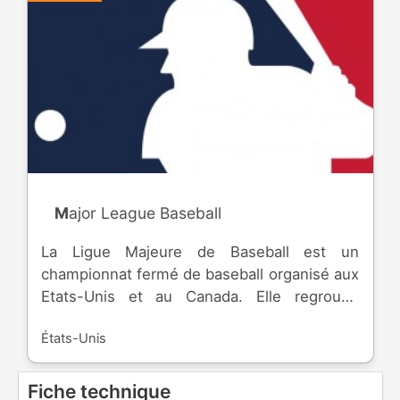
Major League Baseball
La Ligue Majeure de Baseball est un
championnat fermé de baseball organisé aux
Etats-Unis et au Canada. Elle regroupe
actuellement 30 équipes professionnelles
États-Unis
dont 1 canadienne, dans deux ligues,
American League et National League,
divisées chacune en 3 divisions. La ligue a
Fiche technique