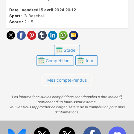
été fondée en 1903, et la franchise des
Yankees de New York a le record de
Date :
vendredi 5 avril 2024 20:12
Sport :
⚾️ Baseball
victoires en World Series ( 27 ).
Score :
2 - 5
Stade
Compétition
Jour
Mes compte-rendus
Les informations sur les compétitions sont données à titre indicatif,
provenant d'un fournisseur externe.
Veuillez vous rapprocher de l'organisateur de la compétition pour plus
d'informations.