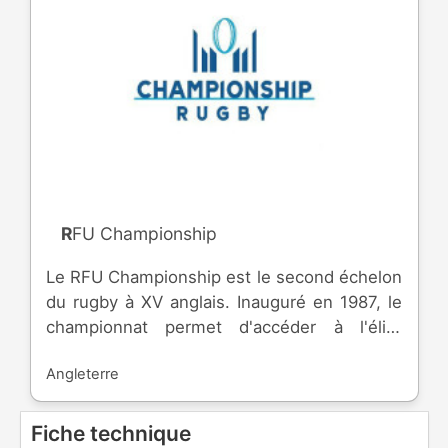
RFU Championship
Le RFU Championship est le second échelon
du rugby à XV anglais. Inauguré en 1987, le
championnat permet d'accéder à l'élite
anglais, tout en évitant de descendre en
Angleterre
National League 1.
Fiche technique