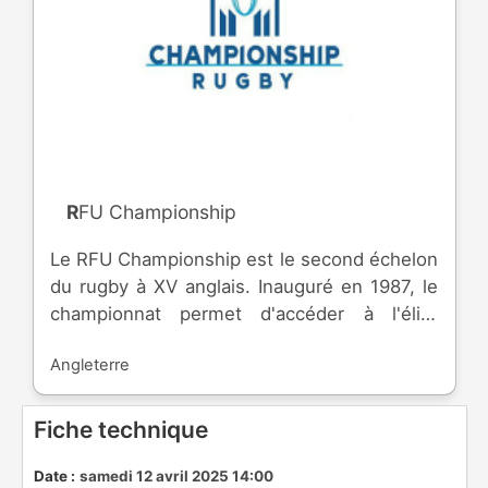
RFU Championship
Le RFU Championship est le second échelon
du rugby à XV anglais. Inauguré en 1987, le
championnat permet d'accéder à l'élite
anglais, tout en évitant de descendre en
Angleterre
National League 1.
Fiche technique
Date :
samedi 12 avril 2025 14:00