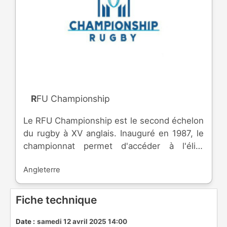
RFU Championship
Le RFU Championship est le second échelon
du rugby à XV anglais. Inauguré en 1987, le
championnat permet d'accéder à l'élite
anglais, tout en évitant de descendre en
Angleterre
National League 1.
Fiche technique
Date :
samedi 12 avril 2025 14:00