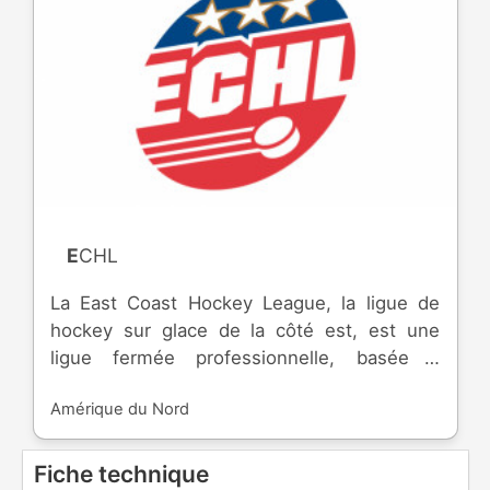
ECHL
La East Coast Hockey League, la ligue de
hockey sur glace de la côté est, est une
ligue fermée professionnelle, basée à
Princeton, dans le New Jersey et créée en
Amérique du Nord
1988. Elle est formée de franchises aux
Etats-Unis et au Canada. Elle correspond au
troisième échelon d'Amérique du Nord. Les
Fiche technique