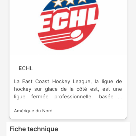
ECHL
La East Coast Hockey League, la ligue de
hockey sur glace de la côté est, est une
ligue fermée professionnelle, basée à
Princeton, dans le New Jersey et créée en
Amérique du Nord
1988. Elle est formée de franchises aux
Etats-Unis et au Canada. Elle correspond au
troisième échelon d'Amérique du Nord. Les
Fiche technique
franchise de ECHL sont affiliées avec des