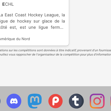
ECHL
La East Coast Hockey League, la
ligue de hockey sur glace de la
côté est, est une ligue fermée
professionnelle, basée à
Amérique du Nord
Princeton, dans le New Jersey et
créée en 1988. Elle est formée de
tions sur les compétitions sont données à titre indicatif, provenant d'un fourniss
franchises aux Etats-Unis et au
uillez vous rapprocher de l'organisateur de la compétition pour plus d'informatio
Canada. Elle correspond au
troisième échelon d'Amérique du
Nord. Les franchise de ECHL sont
affiliées avec des franchises de
NHL et AHL, ou sont
indépendantes.