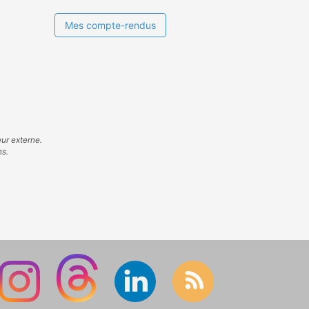
Mes compte-rendus
eur externe.
ns.