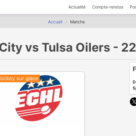
Actualité
Compte-rendus
Po
Accueil
Matchs
City vs Tulsa Oilers - 
F
ockey sur glace
D
S