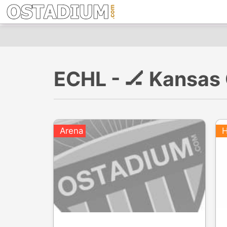
ECHL - 🏒 Kansas 
Arena
H