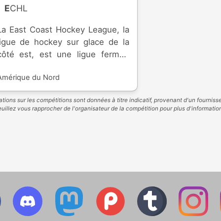
ECHL
La East Coast Hockey League, la
ligue de hockey sur glace de la
côté est, est une ligue fermée
professionnelle, basée à
Amérique du Nord
Princeton, dans le New Jersey et
créée en 1988. Elle est formée de
tions sur les compétitions sont données à titre indicatif, provenant d'un fourniss
franchises aux Etats-Unis et au
uillez vous rapprocher de l'organisateur de la compétition pour plus d'informatio
Canada. Elle correspond au
troisième échelon d'Amérique du
Nord. Les franchise de ECHL sont
affiliées avec des franchises de
NHL et AHL, ou sont
indépendantes.