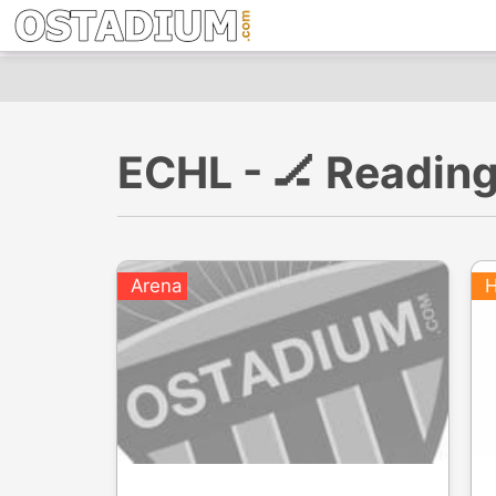
ECHL - 🏒 Readin
Arena
H