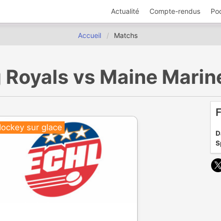
Actualité
Compte-rendus
Po
Accueil
Matchs
g Royals vs Maine Mari
F
ockey sur glace
D
S