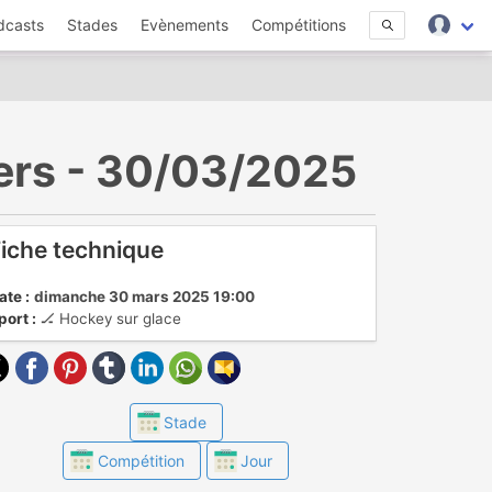
dcasts
Stades
Evènements
Compétitions
ners - 30/03/2025
iche technique
ate :
dimanche 30 mars 2025 19:00
port :
🏒 Hockey sur glace
Stade
Compétition
Jour