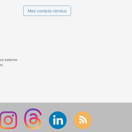
Mes compte-rendus
eur externe.
ns.