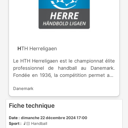
HTH Herreligaen
Le HTH Herreligaen est le championnat élite
professionnel de handball au Danemark.
Fondée en 1936, la compétition permet aux
meilleures équipes de rejoindre les
Danemark
compétitions européennes.
Fiche technique
Date :
dimanche 22 décembre 2024 17:00
Sport :
🤾🏻 Handball