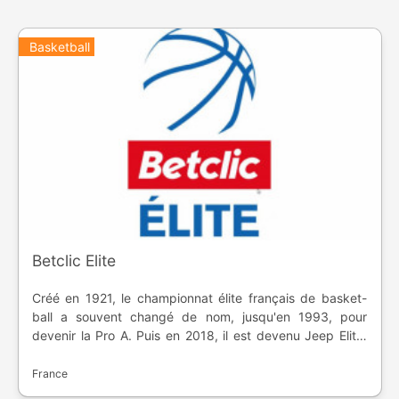
Basketball
Betclic Elite
Créé en 1921, le championnat élite français de basket-
ball a souvent changé de nom, jusqu'en 1993, pour
devenir la Pro A. Puis en 2018, il est devenu Jeep Elite,
avant de devenir Betclic Elite en 2021. Dix huit équipes
s'affrontent durant la saison régulière, avant de
France
s'affronter dans des rencontres de play-offs. Les deux