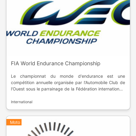
FIA World Endurance Championship
Le championnat du monde d'endurance est une
compétition annuelle organisée par l'Automobile Club de
l'Ouest sous le parrainage de la Fédération internationale
de l'automobile (FIA). Les voitures sont en quatre
catégories ( LMP1, LMP2, GTE Pro et GTE Am ). La
International
première édition date de 2012.
Moto