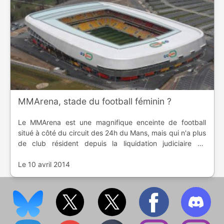
MMArena, stade du football féminin ?
Le MMArena est une magnifique enceinte de football
situé à côté du circuit des 24h du Mans, mais qui n'a plus
de club résident depuis la liquidation judiciaire du
LeMans FC. Alors que la finale de la Coupe de France de
football féminin va se dérouler le 7
Le 10 avril 2014