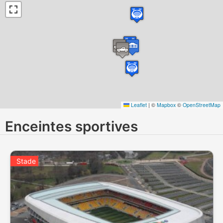
Leaflet
|
©
Mapbox
©
OpenStreetMap
Enceintes sportives
Stade