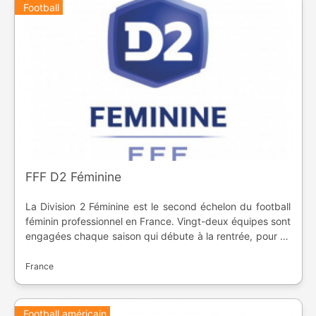
Football
FFF D2 Féminine
La Division 2 Féminine est le second échelon du football
féminin professionnel en France. Vingt-deux équipes sont
engagées chaque saison qui débute à la rentrée, pour se
terminer à la fin du printemps. Le championnat a été créé
en 1982, avant de disparaitre en 1986. Il faudra attendre
France
1992 pour le retour de la compétition.
Football américain