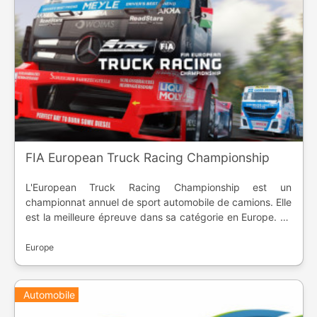
FIA European Truck Racing Championship
L'European Truck Racing Championship est un
championnat annuel de sport automobile de camions. Elle
est la meilleure épreuve dans sa catégorie en Europe. La
première saison a eu lieu en 1985. Le nouveau format
date de 2006, et comporte un classement pilote et un
Europe
classement écurie.
Automobile