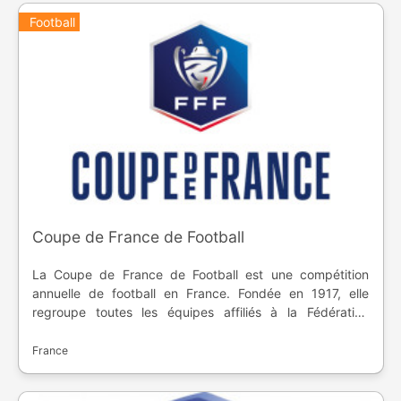
Football
Coupe de France de Football
La Coupe de France de Football est une compétition
annuelle de football en France. Fondée en 1917, elle
regroupe toutes les équipes affiliés à la Fédération
Française de Football, de la métropole à l'outre-mer. Ce
sont des matchs à élimination directe avec une finale au
France
Stade de France.