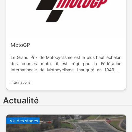
MotoGP
Le Grand Prix de Motocyclisme est le plus haut échelon
des courses moto, il est régi par la Fédération
Internationale de Motocyclisme. Inauguré en 1949, le
championnat fait rouler des motos conçus pour la course.
A chaque week-end, sauf exception, les deux catégories
International
inférieures sont aussi présentes, Moto2 et Moto3.
Actualité
Vie des stades