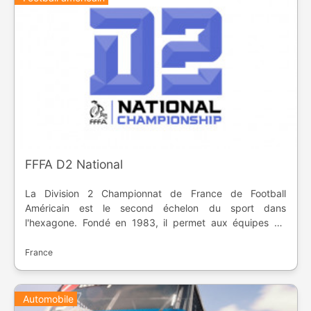
FFFA D2 National
La Division 2 Championnat de France de Football
Américain est le second échelon du sport dans
l'hexagone. Fondé en 1983, il permet aux équipes de
gagner le titre et le trophée du Casque d'Or. Les
meilleures équipes montent en Division 1, alors que les
France
derniers vont en Division 3.
Automobile