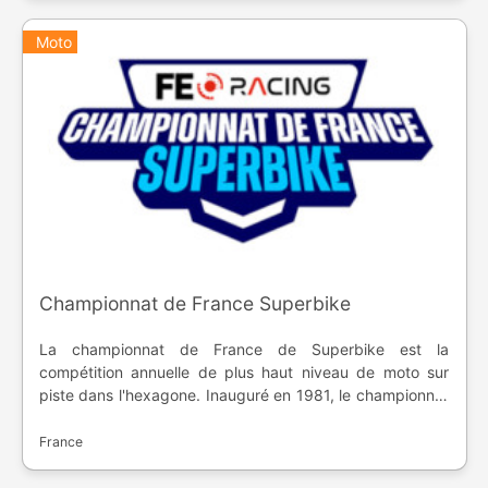
derniers descendent en Pro B.
Moto
Championnat de France Superbike
La championnat de France de Superbike est la
compétition annuelle de plus haut niveau de moto sur
piste dans l'hexagone. Inauguré en 1981, le championnat
FSBK est accompagnée des catégories inférieures,
Supersport, Pirelli 600, Moto3 et Sidecar.
France