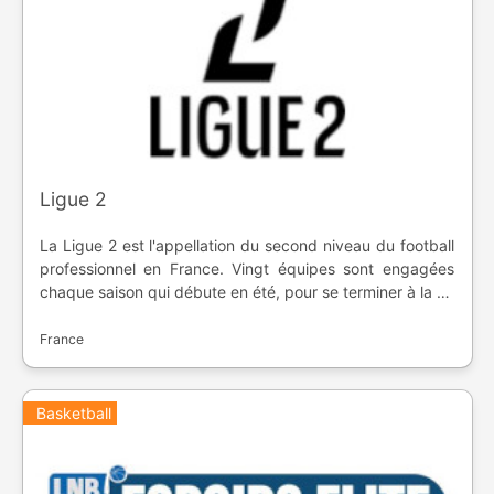
Ligue 2
La Ligue 2 est l'appellation du second niveau du football
professionnel en France. Vingt équipes sont engagées
chaque saison qui débute en été, pour se terminer à la fin
du printemps. A la fin de la saison, les trois dernières
équipes descendent en National, et les trois premières
France
montent en Ligue 1. La ligue a été inaugurée en 1933.
Basketball