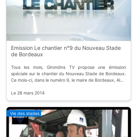
Emission Le chantier n°9 du Nouveau Stade
de Bordeaux
Tous les mois, Girondins TV propose une émission
spéciale sur le chantier du Nouveau Stade de Bordeaux.
Ce mois-ci, dans le numéro 9, le maire de Bordeaux, Alain
Juppé, et le président des Girondins de Bordeaux, Jean-
Lous Triaud, découvrent l'avancée...
Le 28 mars 2014
Vie des stades