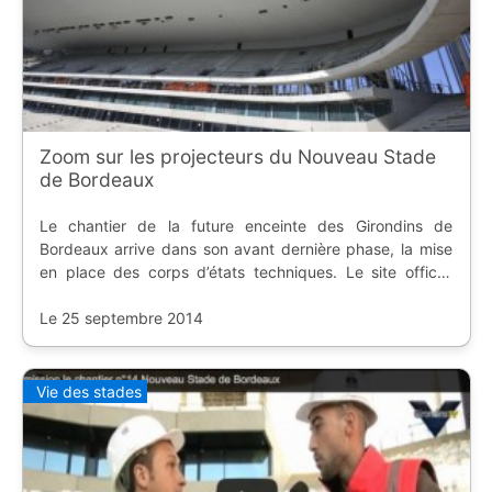
Zoom sur les projecteurs du Nouveau Stade
de Bordeaux
Le chantier de la future enceinte des Girondins de
Bordeaux arrive dans son avant dernière phase, la mise
en place des corps d’états techniques. Le site officiel
nous propose un coup de projecteur sur l'éclairage
Philips installé actuellement.
Le 25 septembre 2014
Vie des stades