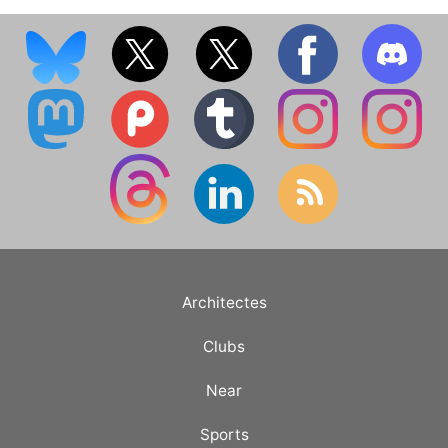
Architectes
Clubs
Near
Sports