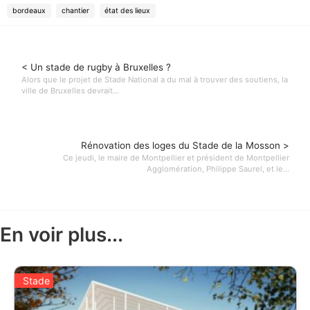
bordeaux
chantier
état des lieux
< Un stade de rugby à Bruxelles ?
Alors que le projet de Stade National a du mal à trouver des soutiens, la
ville de Bruxelles devrait...
Rénovation des loges du Stade de la Mosson >
Ce jeudi, le maire de Montpellier et président de Montpellier
Agglomération, Philippe Saurel, et le...
En voir plus...
Stade