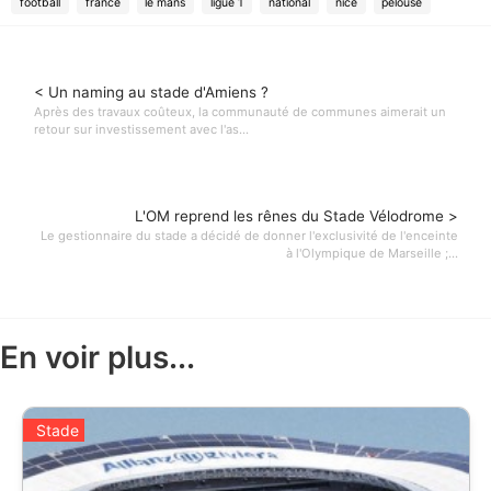
football
france
le mans
ligue 1
national
nice
pelouse
< Un naming au stade d'Amiens ?
Après des travaux coûteux, la communauté de communes aimerait un
retour sur investissement avec l'as...
L'OM reprend les rênes du Stade Vélodrome >
Le gestionnaire du stade a décidé de donner l'exclusivité de l'enceinte
à l'Olympique de Marseille ;...
En voir plus...
Stade