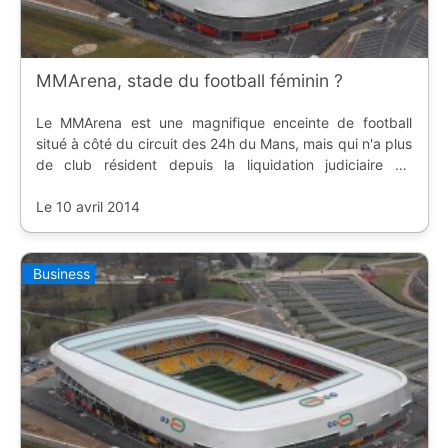
MMArena, stade du football féminin ?
Le MMArena est une magnifique enceinte de football
situé à côté du circuit des 24h du Mans, mais qui n'a plus
de club résident depuis la liquidation judiciaire du
LeMans FC. Alors que la finale de la Coupe de France de
football féminin va se dérouler le 7
Le 10 avril 2014
Business