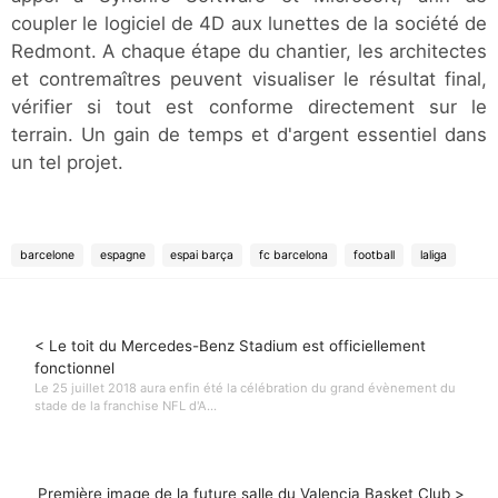
coupler le logiciel de 4D aux lunettes de la société de
Redmont. A chaque étape du chantier, les architectes
et contremaîtres peuvent visualiser le résultat final,
vérifier si tout est conforme directement sur le
terrain. Un gain de temps et d'argent essentiel dans
un tel projet.
barcelone
espagne
espai barça
fc barcelona
football
laliga
< Le toit du Mercedes-Benz Stadium est officiellement
fonctionnel
Le 25 juillet 2018 aura enfin été la célébration du grand évènement du
stade de la franchise NFL d'A...
Première image de la future salle du Valencia Basket Club >