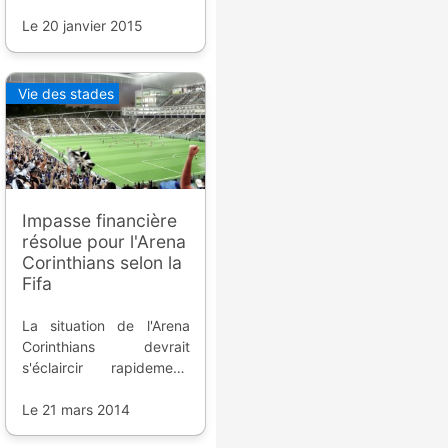
Coupe du Monde de
Football 2014 ; le stade
Le 20 janvier 2015
de la capitale est si peu
rentable qu'il faudra
1.000 ans pour le
Vie des stades
rembourser.
Impasse financière
résolue pour l'Arena
Corinthians selon la
Fifa
La situation de l'Arena
Corinthians devrait
s'éclaircir rapidement,
ses problèmes de
financement sont en
Le 21 mars 2014
bonne voie d'être résolus.