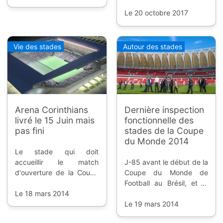
l'année, dixit le premier
vice-ministre russe de la
Le 20 octobre 2017
construction, du
logement et des services
publics.
Vie des stades
Autour des stades
Arena Corinthians
Dernière inspection
livré le 15 Juin mais
fonctionnelle des
pas fini
stades de la Coupe
du Monde 2014
Le stade qui doit
accueillir le match
J-85 avant le début de la
d'ouverture de la Coupe
Coupe du Monde de
du Monde de Football
Football au Brésil, et la
2014 au Brésil, devrait
Le 18 mars 2014
FIFA et le Comité
être livré le 15 Avril, mais
Organisateur Local vont
Le 19 mars 2014
pas entièrement fini.
dès demain commencer