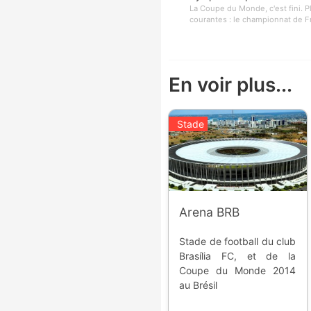
La Coupe du Monde, c'est fini. P
courantes : le championnat de Fra
En voir plus...
Stade
Arena BRB
Stade de football du club
Brasília FC, et de la
Coupe du Monde 2014
au Brésil