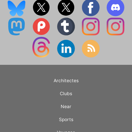
Architectes
Clubs
Near
Sports