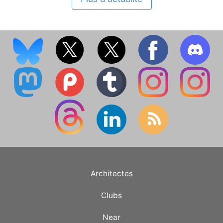
Architectes
Clubs
Near