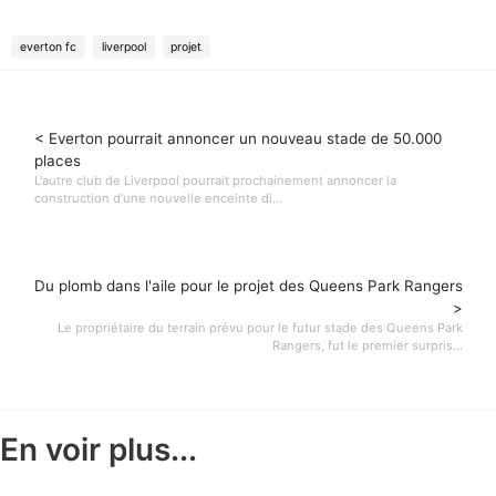
everton fc
liverpool
projet
< Everton pourrait annoncer un nouveau stade de 50.000
places
L'autre club de Liverpool pourrait prochainement annoncer la
construction d'une nouvelle enceinte di...
Du plomb dans l'aile pour le projet des Queens Park Rangers
>
Le propriétaire du terrain prévu pour le futur stade des Queens Park
Rangers, fut le premier surpris...
En voir plus...