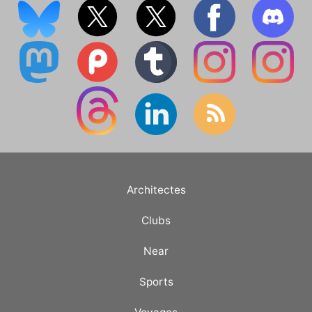
Architectes
Clubs
Near
Sports