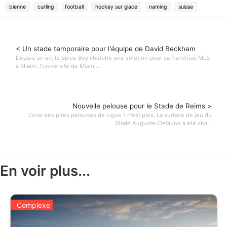
bienne
curling
football
hockey sur glace
naming
suisse
< Un stade temporaire pour l'équipe de David Beckham
Depuis un an, le Spice Boy cherche une solution pour sa franchise MLS
à Miami, l'université de Miami...
Nouvelle pelouse pour le Stade de Reims >
L'une des pires pelouses de Ligue 1 n'est plus. La surface de jeu du
Stade Auguste-Delaune a été cha...
En voir plus...
Complexe