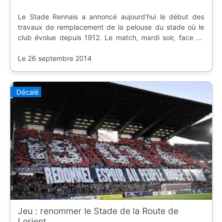
Le Stade Rennais a annoncé aujourd'hui le début des
travaux de remplacement de la pelouse du stade où le
club évolue depuis 1912. Le match, mardi soir, face au
Toulouse Football Club a sonné le signal d'alarme qu'il
était temps d'agir.
Le 26 septembre 2014
Décalé
Jeu : renommer le Stade de la Route de
Lorient