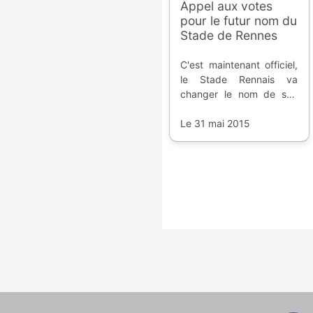
Appel aux votes
pour le futur nom du
Stade de Rennes
C'est maintenant officiel,
le Stade Rennais va
changer le nom de son
enceinte. Et ce sont les
supporters qui vont
Le 31 mai 2015
choisir entre deux
propositions.