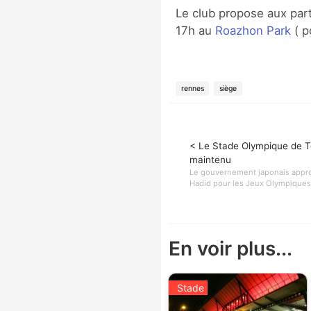
Le club propose aux parti
17h au
Roazhon Park
( p
rennes
siège
< Le Stade Olympique de T
maintenu
Le gouvernement japonais appro
Hadid pour les Jeux Olympiques 
En voir plus...
Stade