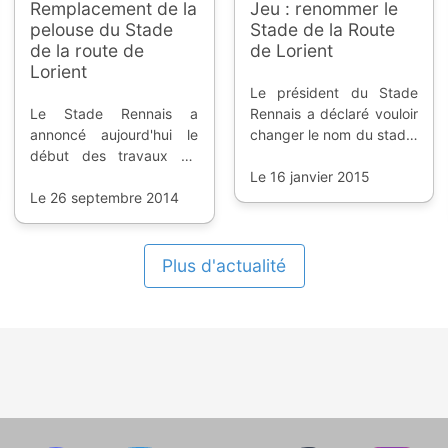
Remplacement de la
Jeu : renommer le
pelouse du Stade
Stade de la Route
de la route de
de Lorient
Lorient
Le président du Stade
Le Stade Rennais a
Rennais a déclaré vouloir
annoncé aujourd'hui le
changer le nom du stade.
début des travaux de
Sur Twitter, les idées
remplacement de la
fusent, des supporters et
Le 16 janvier 2015
pelouse du stade où le
Le 26 septembre 2014
des autres.
club évolue depuis 1912.
Le match, mardi soir,
face au Toulouse Football
Plus d'actualité
Club a sonné le signal
d'alarme qu'il était temps
d'agir.