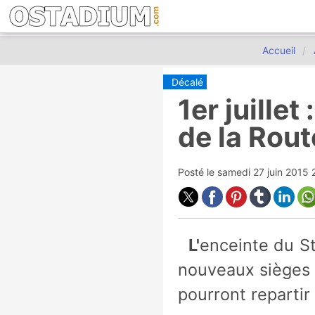
Accueil
Décalé
1er juille
de la Rout
Posté le
samedi 27 juin 2015
L'enceinte du Stade Rennais fait peau neuve avec un nouveau nom et de
nouveaux sièges a
pourront repartir