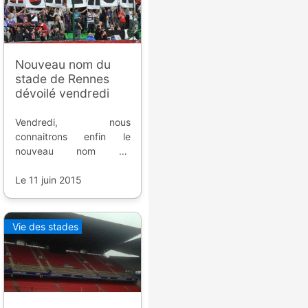
Nouveau nom du
stade de Rennes
dévoilé vendredi
Vendredi, nous
connaitrons enfin le
nouveau nom de
l'enceinte du Stade
Rennais : Roazhon Park
Le 11 juin 2015
ou Stade des Hermines.
Vie des stades