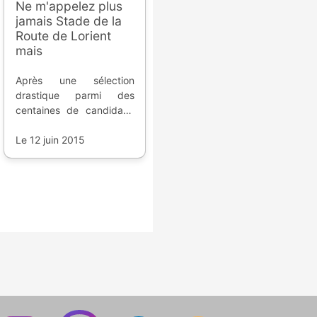
Ne m'appelez plus
jamais Stade de la
Route de Lorient
mais
Après une sélection
drastique parmi des
centaines de candidats,
après un vote du public,
nous connaissons enfin le
Le 12 juin 2015
nouveau nom de
l'enceinte du Stade
Rennais.