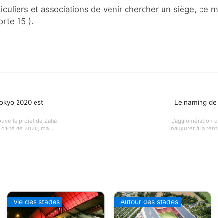
culiers et associations de venir chercher un siège, ce me
orte 15 ).
okyo 2020 est
Le naming de 
uve le projet de Zaha
L'agglomération d
d'Eté de 2020, ma...
inaugurer à la rent
Vie des stades
Autour des stades