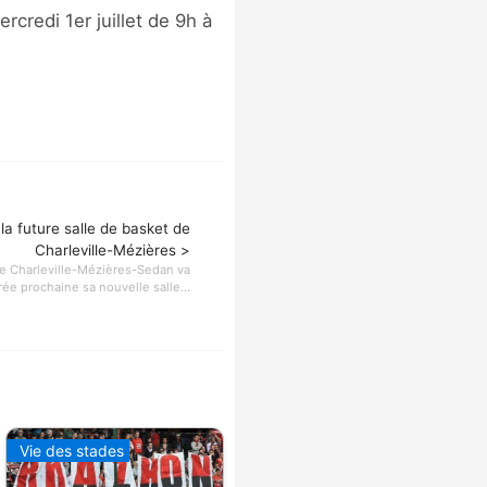
rcredi 1er juillet de 9h à
la future salle de basket de
Charleville-Mézières >
e Charleville-Mézières-Sedan va
rée prochaine sa nouvelle salle...
Vie des stades