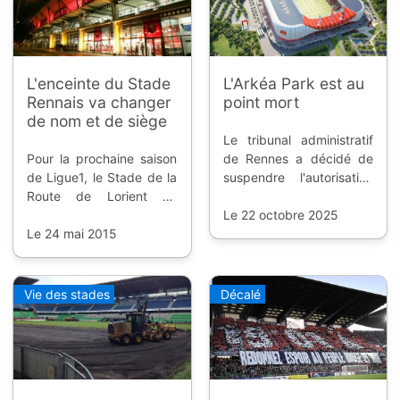
L'enceinte du Stade
L'Arkéa Park est au
Rennais va changer
point mort
de nom et de siège
Le tribunal administratif
Pour la prochaine saison
de Rennes a décidé de
de Ligue1, le Stade de la
suspendre l'autorisation
Route de Lorient va
préfectorale pour le futur
changer de nom, cette
stade du Stade Brestois
Le 22 octobre 2025
fois-ci c'est officiel. Et de
Le 24 mai 2015
29.
nouveaux sièges vont
faire leur apparition.
Vie des stades
Décalé