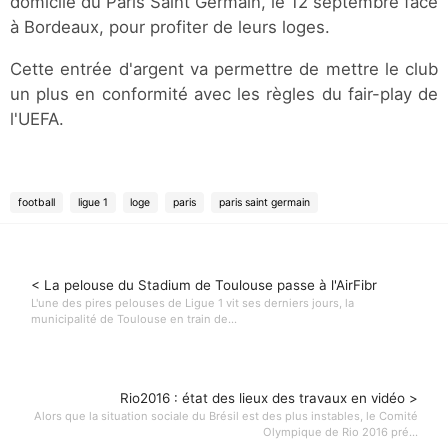
domicile du Paris Saint Germain, le 12 septembre face
à Bordeaux, pour profiter de leurs loges.
Cette entrée d'argent va permettre de mettre le club
un plus en conformité avec les règles du fair-play de
l'UEFA.
football
ligue 1
loge
paris
paris saint germain
< La pelouse du Stadium de Toulouse passe à l'AirFibr
L'une des pires pelouses de Ligue 1 vit ses derniers jours, la
municipalité de Toulouse en train de...
Rio2016 : état des lieux des travaux en vidéo >
Alors que la situation sociale du Brésil est des plus instables, le Comité
Olympique de Rio 2016 pré...