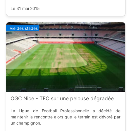
soulignant le travail de Jonathan Calderwood et son
équipe.
Le 31 mai 2015
Vie des stades
OGC Nice - TFC sur une pelouse dégradée
La Ligue de Football Professionnelle a décidé de
maintenir la rencontre alors que le terrain est dévoré par
un champignon.