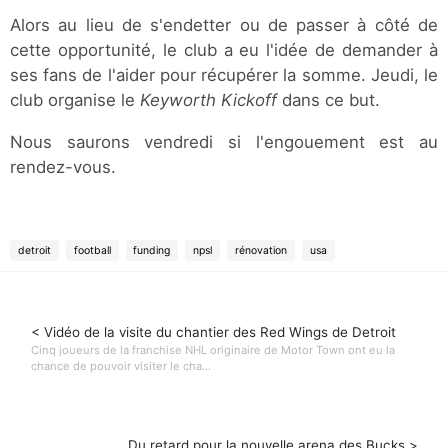
Alors au lieu de s'endetter ou de passer à côté de
cette opportunité, le club a eu l'idée de demander à
ses fans de l'aider pour récupérer la somme. Jeudi, le
club organise le
Keyworth Kickoff
dans ce but.
Nous saurons vendredi si l'engouement est au
rendez-vous.
detroit
football
funding
npsl
rénovation
usa
< Vidéo de la visite du chantier des Red Wings de Detroit
Cinq joueurs de la franchise NHL originaire de Motor Town ont eu la
chance de pouvoir visiter le cha...
Du retard pour la nouvelle arena des Bucks >