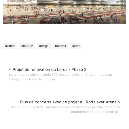
al khor
cm2022
design
football
qatar
< Projet de rénovation du Lords - Phase 2
Le temple du cricket a déjà 200 ans, et il a bien mérité un nouveau
lifting. Fin octobre, la municip...
Plus de concerts avec ce projet au Rod Laver Arena >
Le court principal de l'Australian Open de Tennis va prochainement se
moderniser afin de recevoir pl...