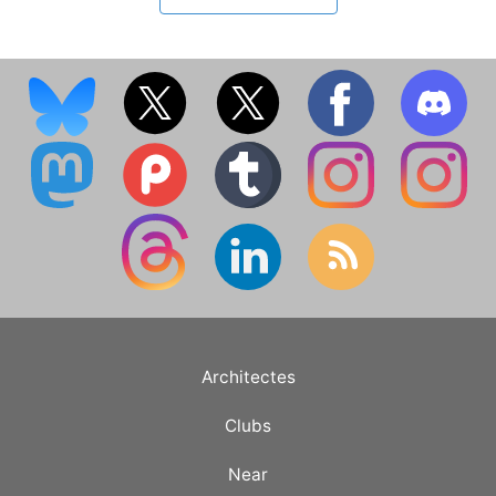
Architectes
Clubs
Near