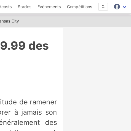
dcasts
Stades
Evènements
Compétitions
ansas City
19.99 des
rer à jamais son
énéralement des