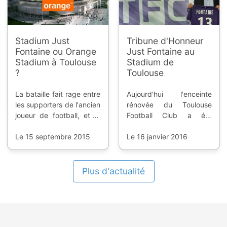
Stadium Just
Tribune d'Honneur
Fontaine ou Orange
Just Fontaine au
Stadium à Toulouse
Stadium de
?
Toulouse
La bataille fait rage entre
Aujourd'hui l'enceinte
les supporters de l'ancien
rénovée du Toulouse
joueur de football, et le
Football Club a été
maire de la Ville Rose qui
inaugurée avec le match
veut un naming pour le
Le 15 septembre 2015
face au PSG. Et une
Le 16 janvier 2016
Stadium.
tribune porte maintenant
le nom du meilleur buteur
sur une seule phase
Plus d'actualité
finale de Coupe du
Monde.