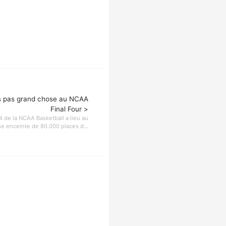
is pas grand chose au NCAA
Final Four >
4 de la NCAA Basketball a lieu au
e enceinte de 80.000 places d...