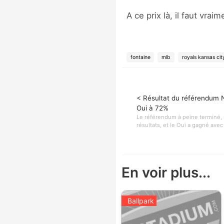
A ce prix là, il faut vrai
fontaine
mlb
royals kansas cit
< Résultat du référendum 
Oui à 72%
Le référendum à peine terminé, 
résultats, et le Oui a gagné avec
En voir plus...
Ballpark