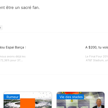
ment être un sacré fan.
y
Nou Espai Barça :
A $200, tu vo
nous avons déjà les
Le Final Four 201
 72,36% pour 37....
AT&T Stadium, un
Rumeur
Vie des stades