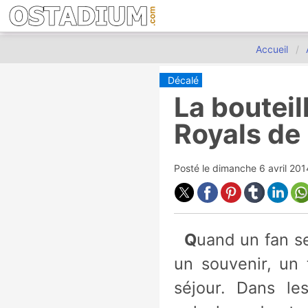
Accueil
Décalé
La bouteil
Royals de
Posté le
dimanche 6 avril 20
Quand un fan se rend à son stade préféré, il a pour habitude de ramener
un souvenir, un
séjour. Dans l