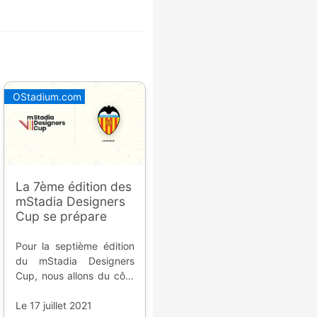
OStadium.com
La 7ème édition des
mStadia Designers
Cup se prépare
Pour la septième édition
du mStadia Designers
Cup, nous allons du côté
de Valence et de son
projet de nouveau stade.
Le 17 juillet 2021