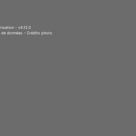
risation - v4.12.0
e de données
-
Crédits photo