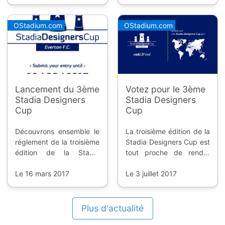
de Pologne. Il est temps
l'Angleterre et l'autre club
maintenant de choisir le
de Liverpool, Everton
vainqueur.
F.C. Avis aux architectes
OStadium.com
OStadium.com
en herbe, c'est un bon
moyen de montrer vos
talents.
Lancement du 3ème
Votez pour le 3ème
Stadia Designers
Stadia Designers
Cup
Cup
Découvrons ensemble le
La troisième édition de la
réglement de la troisième
Stadia Designers Cup est
édition de la Stadia
tout proche de rendre
Designers Cup qui est
son verdict. Mais nous
cette année centrée sur
Le 16 mars 2017
avons besoin de votre
Le 3 juillet 2017
le club anglais d'Everton.
vote !
Plus d'actualité