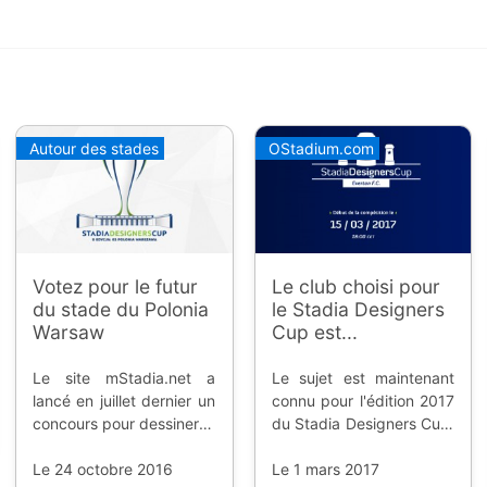
Autour des stades
OStadium.com
Votez pour le futur
Le club choisi pour
du stade du Polonia
le Stadia Designers
Warsaw
Cup est...
Le site mStadia.net a
Le sujet est maintenant
lancé en juillet dernier un
connu pour l'édition 2017
concours pour dessiner la
du Stadia Designers Cup.
future enceinte de l'un
Après la Pologne, le
des plus anciens clubs
Le 24 octobre 2016
concours s'envole pour
Le 1 mars 2017