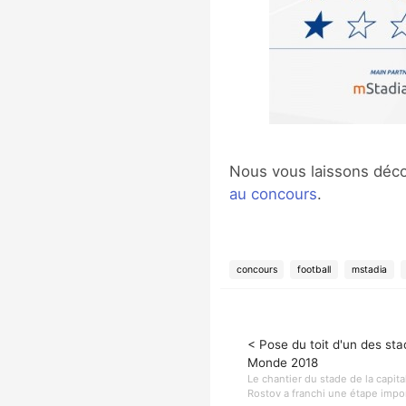
Nous vous laissons décou
au concours
.
concours
football
mstadia
< Pose du toit d'un des st
Monde 2018
Le chantier du stade de la capita
Rostov a franchi une étape impor