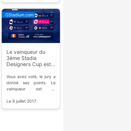
OStadium.com
Le vainqueur du
3ème Stadia
Designers Cup est...
Vous avez voté, le jury a
donné ses points. Le
vainqueur est la
proposition 6 par Stefan
Cristian de Roumanie.
Le 9 juillet 2017