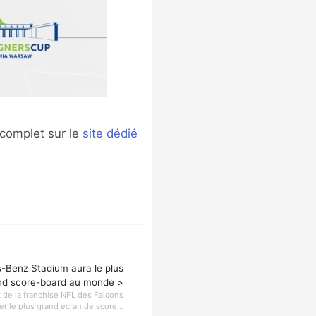
 complet sur le
site dédié
-Benz Stadium aura le plus
nd score-board au monde >
 de la franchise NFL des Falcons
er le plus grand écran de score...