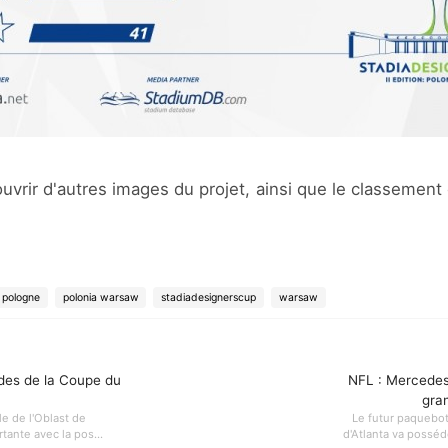
vrir d'autres images du projet, ainsi que le classement
pologne
polonia warsaw
stadiadesignerscup
warsaw
ades de la Coupe du
NFL : Mercedes
gra
le de l'Oblast de
Le futur paquebot
tante avec la pos...
d'Atlanta va posséd