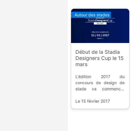
Autour des stades
Début de la Stadia
Designers Cup le 15
mars
L'édition 2017 du
concours de design de
stade va commencer
dans un mois pile. Avis
aux architectes en herbe,
Le 15 février 2017
c'est un bon moyen de
montrer vos talents.