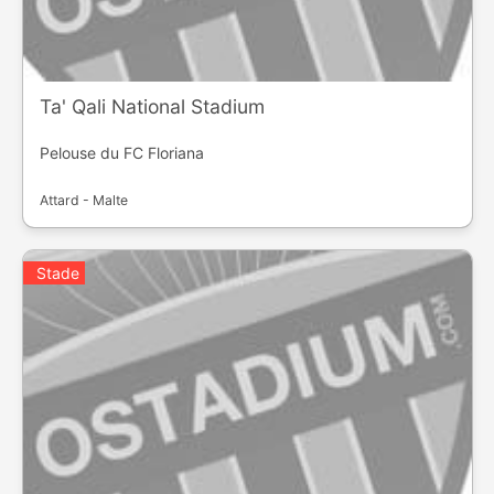
Ta' Qali National Stadium
Pelouse du FC Floriana
Attard - Malte
Stade